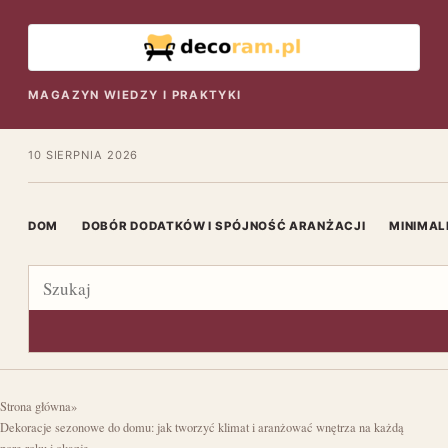
MAGAZYN WIEDZY I PRAKTYKI
10 SIERPNIA 2026
DOM
DOBÓR DODATKÓW I SPÓJNOŚĆ ARANŻACJI
MINIMAL
Szukaj
Strona główna
»
Dekoracje sezonowe do domu: jak tworzyć klimat i aranżować wnętrza na każdą