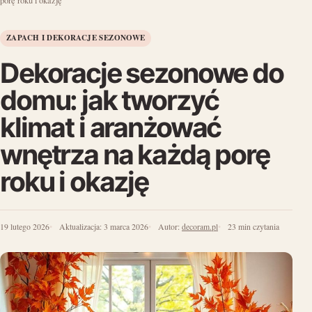
porę roku i okazję
ZAPACH I DEKORACJE SEZONOWE
Dekoracje sezonowe do
domu: jak tworzyć
klimat i aranżować
wnętrza na każdą porę
roku i okazję
19 lutego 2026
Aktualizacja:
3 marca 2026
Autor:
decoram.pl
23 min czytania