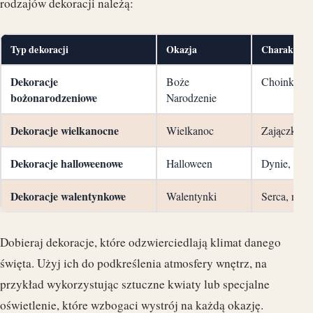
rodzajów dekoracji należą:
Typ dekoracji
Okazja
Charakterys
Dekoracje
Boże
Choinki, bo
bożonarodzeniowe
Narodzenie
Dekoracje wielkanocne
Wielkanoc
Zajączki, k
Dekoracje halloweenowe
Halloween
Dynie, zom
Dekoracje walentynkowe
Walentynki
Serca, różo
Dobieraj dekoracje, które odzwierciedlają klimat danego
święta. Użyj ich do podkreślenia atmosfery wnętrz, na
przykład wykorzystując sztuczne kwiaty lub specjalne
oświetlenie, które wzbogaci wystrój na każdą okazję.