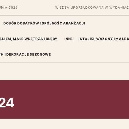
PNIA 2026
WIEDZA UPORZĄDKOWANA W WYDANIAC
DOBÓR DODATKÓW I SPÓJNOŚĆ ARANŻACJI
ALIZM, MAŁE WNĘTRZA I BŁĘDY
INNE
STOLIKI, WAZONY I MAŁE
H I DEKORACJE SEZONOWE
024