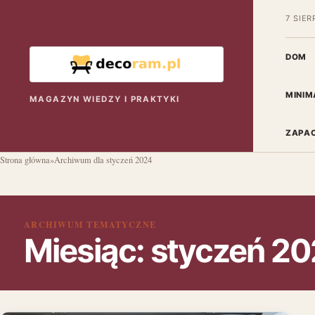
7 SIER
DOM
MINIM
MAGAZYN WIEDZY I PRAKTYKI
ZAPAC
Strona główna
»
Archiwum dla styczeń 2024
ARCHIWUM TEMATYCZNE
Miesiąc:
styczeń 2