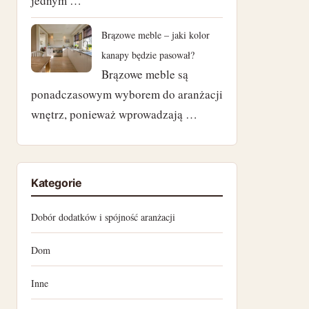
jednym …
marzec 2023
Brązowe meble – jaki kolor
luty 2023
kanapy będzie pasował?
styczeń 2023
Brązowe meble są
ponadczasowym wyborem do aranżacji
grudzień 2022
wnętrz, ponieważ wprowadzają …
listopad 2022
październik 2022
Kategorie
wrzesień 2022
Dobór dodatków i spójność aranżacji
sierpień 2022
Dom
lipiec 2022
Inne
czerwiec 2022