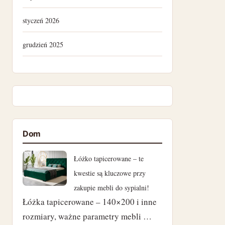
styczeń 2026
grudzień 2025
lipiec 2025
kwiecień 2025
listopad 2024
Dom
październik 2024
Łóżko tapicerowane – te
wrzesień 2024
kwestie są kluczowe przy
zakupie mebli do sypialni!
sierpień 2024
Łóżka tapicerowane – 140×200 i inne
lipiec 2024
rozmiary, ważne parametry mebli …