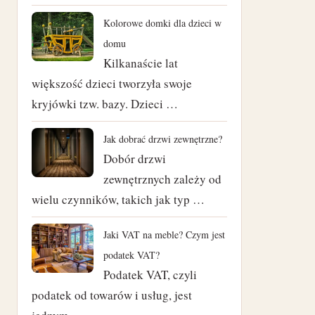
czerwiec 2024
Kolorowe domki dla dzieci w
domu
maj 2024
Kilkanaście lat
większość dzieci tworzyła swoje
kwiecień 2024
kryjówki tzw. bazy. Dzieci …
marzec 2024
Jak dobrać drzwi zewnętrzne?
luty 2024
Dobór drzwi
zewnętrznych zależy od
styczeń 2024
wielu czynników, takich jak typ …
listopad 2023
Jaki VAT na meble? Czym jest
październik 2023
podatek VAT?
Podatek VAT, czyli
czerwiec 2023
podatek od towarów i usług, jest