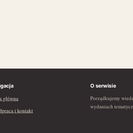
gacja
O serwisie
Porządkujemy wiedz
a główna
wydaniach tematycz
praca i kontakt