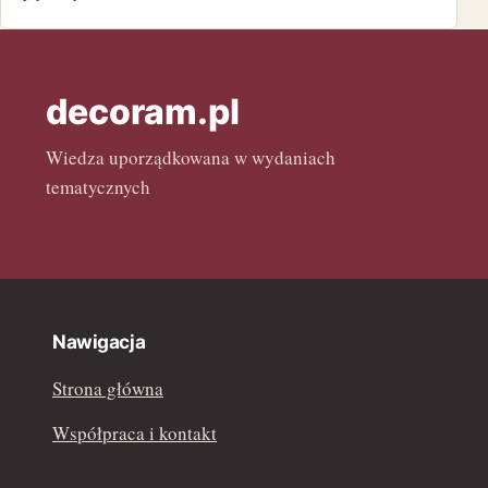
kwiecień 2022
marzec 2022
decoram.pl
luty 2022
Wiedza uporządkowana w wydaniach
tematycznych
Nawigacja
Strona główna
Współpraca i kontakt