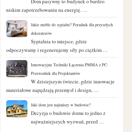
Dom pasywny to budynek o bardzo
niskim zapotrzebowaniu na energię. …
kwiecień 2024
Jakie meble do sypialni? Poradnik dla przyszłych
marzec 2024
dekoratorów
Sypialnia to miejsce, gdzie
luty 2024
odpoczywamy i regenerujemy siły po ciężkim …
styczeń 2024
Innowacyjne Techniki Łączenia PMMA z PC:
listopad 2023
Przewodnik dla Projektantów
W dzisiejszym świecie, gdzie innowacje
październik 2023
materiałowe napędzają przemysł i design, …
czerwiec 2023
Jaki dom jest najtańszy w budowie?
marzec 2023
Decyzja o budowie domu to jedno z
najważniejszych wyzwań, przed …
luty 2023