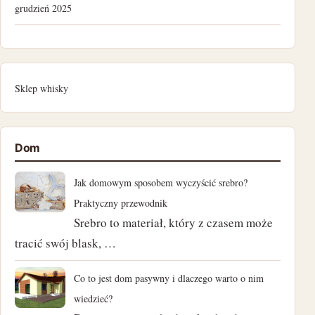
grudzień 2025
lipiec 2025
kwiecień 2025
Sklep whisky
listopad 2024
październik 2024
Dom
wrzesień 2024
Jak domowym sposobem wyczyścić srebro?
Praktyczny przewodnik
sierpień 2024
Srebro to materiał, który z czasem może
tracić swój blask, …
lipiec 2024
czerwiec 2024
Co to jest dom pasywny i dlaczego warto o nim
wiedzieć?
maj 2024