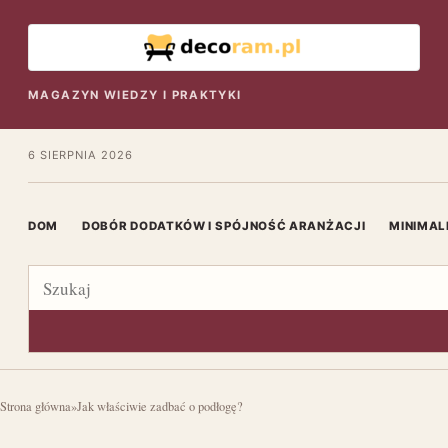
MAGAZYN WIEDZY I PRAKTYKI
6 SIERPNIA 2026
DOM
DOBÓR DODATKÓW I SPÓJNOŚĆ ARANŻACJI
MINIMAL
Szukaj
Strona główna
»
Jak właściwie zadbać o podłogę?