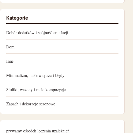
styczeń 2023
Kategorie
grudzień 2022
Dobór dodatków i spójność aranżacji
listopad 2022
Dom
październik 2022
Inne
wrzesień 2022
Minimalizm, małe wnętrza i błędy
sierpień 2022
Stoliki, wazony i małe kompozycje
lipiec 2022
Zapach i dekoracje sezonowe
czerwiec 2022
maj 2022
prywatny ośrodek leczenia uzależnień