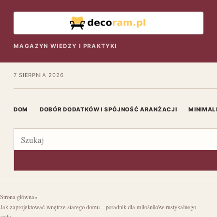
MAGAZYN WIEDZY I PRAKTYKI
7 SIERPNIA 2026
DOM
DOBÓR DODATKÓW I SPÓJNOŚĆ ARANŻACJI
MINIMAL
Szukaj
Strona główna
»
Jak zaprojektować wnętrze starego domu – poradnik dla miłośników rustykalnego