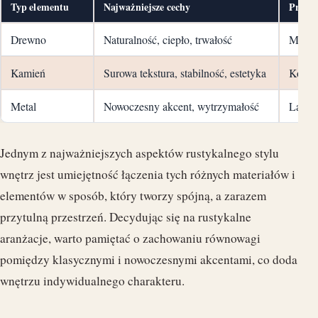
Typ elementu
Najważniejsze cechy
Przykł
Drewno
Naturalność, ciepło, trwałość
Meble,
Kamień
Surowa tekstura, stabilność, estetyka
Komink
Metal
Nowoczesny akcent, wytrzymałość
Lampy
Jednym z najważniejszych aspektów rustykalnego stylu
wnętrz jest umiejętność łączenia tych różnych materiałów i
elementów w sposób, który tworzy spójną, a zarazem
przytulną przestrzeń. Decydując się na rustykalne
aranżacje, warto pamiętać o zachowaniu równowagi
pomiędzy klasycznymi i nowoczesnymi akcentami, co doda
wnętrzu indywidualnego charakteru.