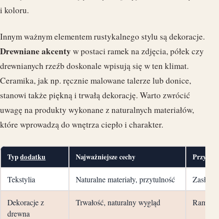
i koloru.
Innym ważnym elementem rustykalnego stylu są dekoracje.
Drewniane akcenty
w postaci ramek na zdjęcia, półek czy
drewnianych rzeźb doskonale wpisują się w ten klimat.
Ceramika, jak np. ręcznie malowane talerze lub donice,
stanowi także piękną i trwałą dekorację. Warto zwrócić
uwagę na produkty wykonane z naturalnych materiałów,
które wprowadzą do wnętrza ciepło i charakter.
Typ
dodatku
Najważniejsze cechy
Przykład
Tekstylia
Naturalne materiały, przytulność
Zasłony,
Dekoracje z
Trwałość, naturalny wygląd
Ramki, 
drewna