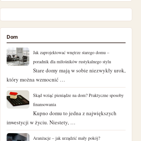
kwiecień 2025
listopad 2024
Dom
październik 2024
Jak zaprojektować wnętrze starego domu –
wrzesień 2024
poradnik dla miłośników rustykalnego stylu
Stare domy mają w sobie niezwykły urok,
sierpień 2024
który można wzmocnić …
lipiec 2024
Skąd wziąć pieniądze na dom? Praktyczne sposoby
czerwiec 2024
finansowania
Kupno domu to jedna z największych
maj 2024
inwestycji w życiu. Niestety, …
kwiecień 2024
Aranżacje – jak urządzić mały pokój?