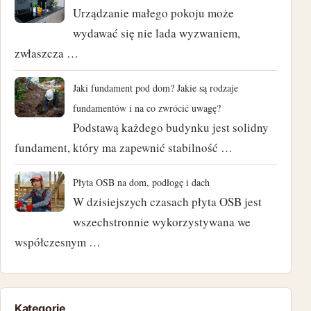
Urządzanie małego pokoju może
marzec 2024
wydawać się nie lada wyzwaniem,
zwłaszcza …
luty 2024
styczeń 2024
Jaki fundament pod dom? Jakie są rodzaje
fundamentów i na co zwrócić uwagę?
listopad 2023
Podstawą każdego budynku jest solidny
fundament, który ma zapewnić stabilność …
październik 2023
Płyta OSB na dom, podłogę i dach
czerwiec 2023
W dzisiejszych czasach płyta OSB jest
marzec 2023
wszechstronnie wykorzystywana we
współczesnym …
luty 2023
styczeń 2023
Kategorie