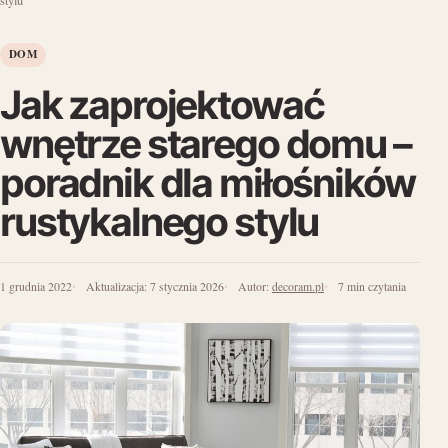
stylu
DOM
Jak zaprojektować
wnętrze starego domu –
poradnik dla miłośników
rustykalnego stylu
1 grudnia 2022
Aktualizacja:
7 stycznia 2026
Autor:
decoram.pl
7 min czytania