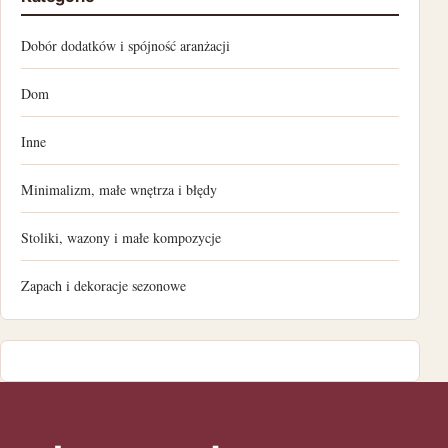
grudzień 2022
Dobór dodatków i spójność aranżacji
listopad 2022
Dom
październik 2022
Inne
wrzesień 2022
Minimalizm, małe wnętrza i błędy
sierpień 2022
Stoliki, wazony i małe kompozycje
lipiec 2022
Zapach i dekoracje sezonowe
czerwiec 2022
maj 2022
kwiecień 2022
marzec 2022