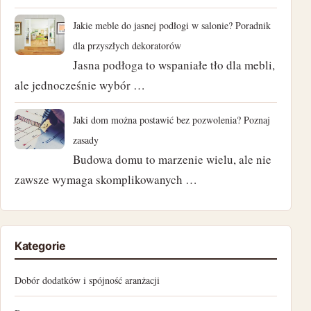
Jakie meble do jasnej podłogi w salonie? Poradnik
luty 2024
dla przyszłych dekoratorów
styczeń 2024
Jasna podłoga to wspaniałe tło dla mebli,
ale jednocześnie wybór …
listopad 2023
Jaki dom można postawić bez pozwolenia? Poznaj
październik 2023
zasady
Budowa domu to marzenie wielu, ale nie
czerwiec 2023
zawsze wymaga skomplikowanych …
marzec 2023
luty 2023
Kategorie
styczeń 2023
Dobór dodatków i spójność aranżacji
grudzień 2022