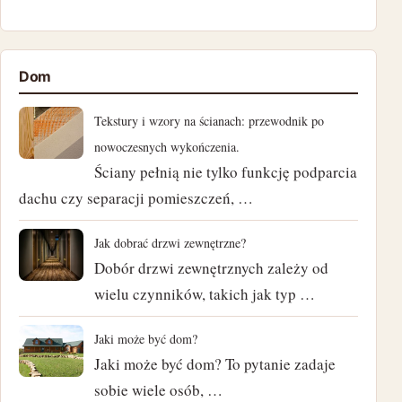
kwiecień 2025
listopad 2024
Dom
październik 2024
Tekstury i wzory na ścianach: przewodnik po
wrzesień 2024
nowoczesnych wykończenia.
Ściany pełnią nie tylko funkcję podparcia
sierpień 2024
dachu czy separacji pomieszczeń, …
lipiec 2024
Jak dobrać drzwi zewnętrzne?
Dobór drzwi zewnętrznych zależy od
czerwiec 2024
wielu czynników, takich jak typ …
maj 2024
Jaki może być dom?
kwiecień 2024
Jaki może być dom? To pytanie zadaje
sobie wiele osób, …
marzec 2024