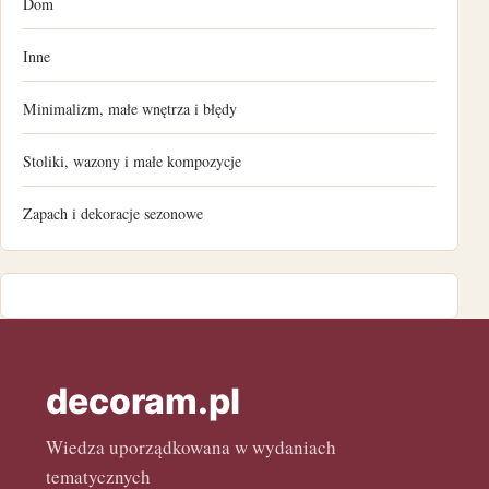
Dom
listopad 2022
Inne
październik 2022
Minimalizm, małe wnętrza i błędy
wrzesień 2022
Stoliki, wazony i małe kompozycje
sierpień 2022
Zapach i dekoracje sezonowe
lipiec 2022
czerwiec 2022
maj 2022
decoram.pl
kwiecień 2022
Wiedza uporządkowana w wydaniach
marzec 2022
tematycznych