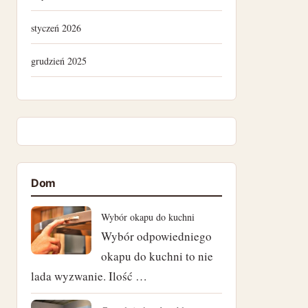
styczeń 2026
grudzień 2025
lipiec 2025
kwiecień 2025
listopad 2024
Dom
październik 2024
Wybór okapu do kuchni
wrzesień 2024
Wybór odpowiedniego
okapu do kuchni to nie
sierpień 2024
lada wyzwanie. Ilość …
lipiec 2024