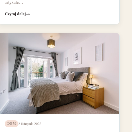
artykule…
Czytaj dalej
→
DOM
2 listopada 2022