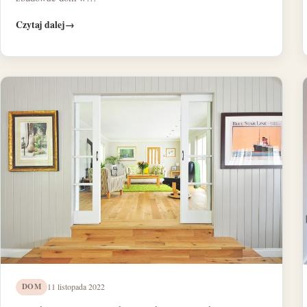
Czytaj dalej
→
DOM
11 listopada 2022