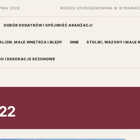
PNIA 2026
WIEDZA UPORZĄDKOWANA W WYDANIAC
DOBÓR DODATKÓW I SPÓJNOŚĆ ARANŻACJI
ALIZM, MAŁE WNĘTRZA I BŁĘDY
INNE
STOLIKI, WAZONY I MAŁE
H I DEKORACJE SEZONOWE
022