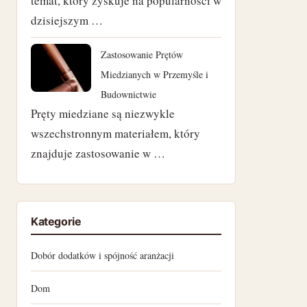
temat, który zyskuje na popularności w
marzec 2023
dzisiejszym …
luty 2023
Zastosowanie Prętów
styczeń 2023
Miedzianych w Przemyśle i
Budownictwie
grudzień 2022
Pręty miedziane są niezwykle
wszechstronnym materiałem, który
listopad 2022
znajduje zastosowanie w …
październik 2022
wrzesień 2022
Kategorie
sierpień 2022
Dobór dodatków i spójność aranżacji
lipiec 2022
Dom
czerwiec 2022