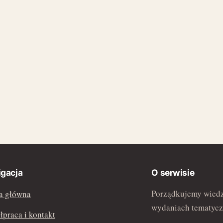
gacja
O serwisie
Porządkujemy wiedz
a główna
wydaniach tematycz
praca i kontakt