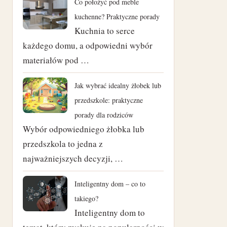
Co położyć pod meble
czerwiec 2024
kuchenne? Praktyczne porady
Kuchnia to serce
maj 2024
każdego domu, a odpowiedni wybór
materiałów pod …
kwiecień 2024
marzec 2024
Jak wybrać idealny żłobek lub
przedszkole: praktyczne
luty 2024
porady dla rodziców
Wybór odpowiedniego żłobka lub
styczeń 2024
przedszkola to jedna z
najważniejszych decyzji, …
listopad 2023
październik 2023
Inteligentny dom – co to
takiego?
czerwiec 2023
Inteligentny dom to