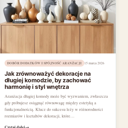
DOBÓR DODATKÓW I SPÓJNOŚĆ ARANŻACJI
15 marca 2026
Jak zrównoważyć dekoracje na
długiej komodzie, by zachować
harmonię i styl wnętrza
Aranżacja długiej komody może być wyzwaniem, zwłaszcza
gdy próbujesz osiągnąć równowagę między estetyką a
funkcjonalnością. Klucz do sukcesu leży w różnorodności
rozmiarów i kształtów dekoracji, które…
Czytaj dalej
→