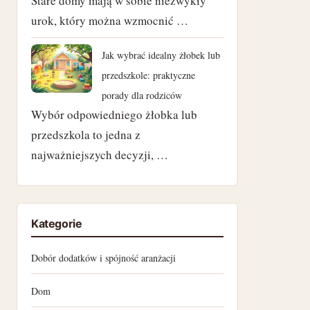
Stare domy mają w sobie niezwykły
marzec 2023
urok, który można wzmocnić …
luty 2023
Jak wybrać idealny żłobek lub
styczeń 2023
przedszkole: praktyczne
porady dla rodziców
grudzień 2022
Wybór odpowiedniego żłobka lub
przedszkola to jedna z
listopad 2022
najważniejszych decyzji, …
październik 2022
wrzesień 2022
Kategorie
sierpień 2022
Dobór dodatków i spójność aranżacji
lipiec 2022
Dom
czerwiec 2022