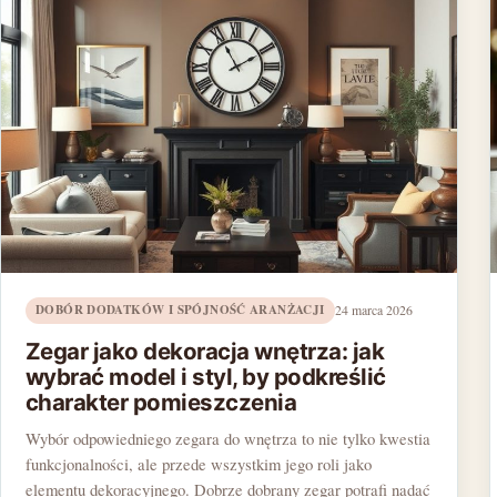
DOBÓR DODATKÓW I SPÓJNOŚĆ ARANŻACJI
24 marca 2026
Zegar jako dekoracja wnętrza: jak
wybrać model i styl, by podkreślić
charakter pomieszczenia
Wybór odpowiedniego zegara do wnętrza to nie tylko kwestia
funkcjonalności, ale przede wszystkim jego roli jako
elementu dekoracyjnego. Dobrze dobrany zegar potrafi nadać