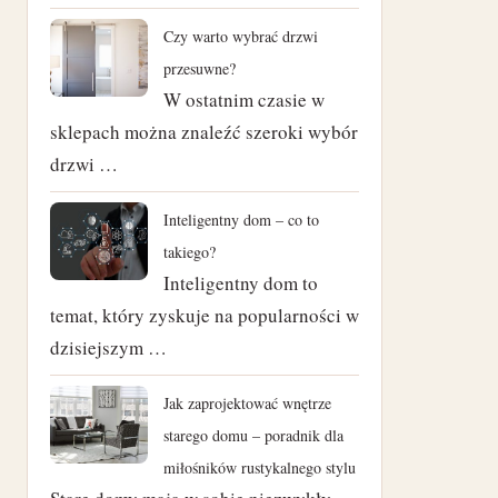
czerwiec 2024
Czy warto wybrać drzwi
przesuwne?
maj 2024
W ostatnim czasie w
sklepach można znaleźć szeroki wybór
kwiecień 2024
drzwi …
marzec 2024
Inteligentny dom – co to
luty 2024
takiego?
Inteligentny dom to
styczeń 2024
temat, który zyskuje na popularności w
dzisiejszym …
listopad 2023
październik 2023
Jak zaprojektować wnętrze
starego domu – poradnik dla
czerwiec 2023
miłośników rustykalnego stylu