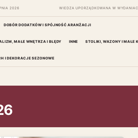
PNIA 2026
WIEDZA UPORZĄDKOWANA W WYDANIAC
DOBÓR DODATKÓW I SPÓJNOŚĆ ARANŻACJI
ALIZM, MAŁE WNĘTRZA I BŁĘDY
INNE
STOLIKI, WAZONY I MAŁE
H I DEKORACJE SEZONOWE
26