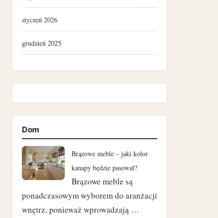
styczeń 2026
grudzień 2025
lipiec 2025
kwiecień 2025
listopad 2024
Dom
październik 2024
Brązowe meble – jaki kolor
wrzesień 2024
kanapy będzie pasował?
Brązowe meble są
sierpień 2024
ponadczasowym wyborem do aranżacji
lipiec 2024
wnętrz, ponieważ wprowadzają …