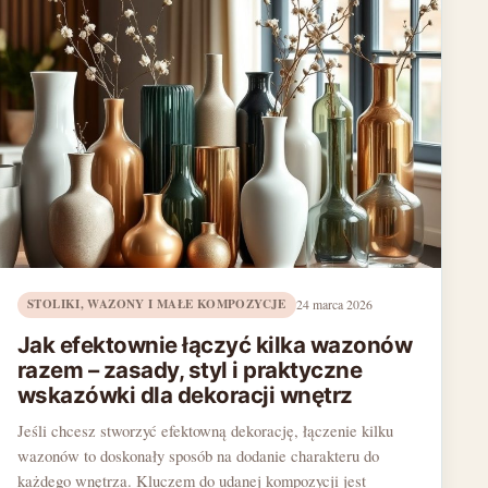
STOLIKI, WAZONY I MAŁE KOMPOZYCJE
24 marca 2026
Jak efektownie łączyć kilka wazonów
razem – zasady, styl i praktyczne
wskazówki dla dekoracji wnętrz
Jeśli chcesz stworzyć efektowną dekorację, łączenie kilku
wazonów to doskonały sposób na dodanie charakteru do
każdego wnętrza. Kluczem do udanej kompozycji jest