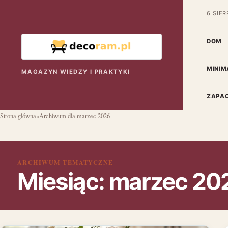
6 SIER
DOM
MINIM
MAGAZYN WIEDZY I PRAKTYKI
ZAPAC
Strona główna
»
Archiwum dla marzec 2026
ARCHIWUM TEMATYCZNE
Miesiąc:
marzec 20