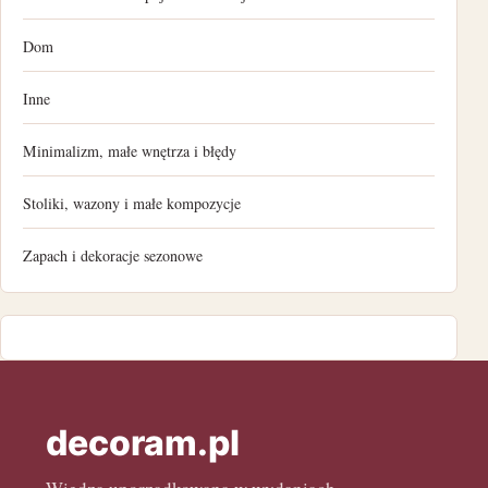
listopad 2022
Dom
październik 2022
Inne
wrzesień 2022
Minimalizm, małe wnętrza i błędy
sierpień 2022
Stoliki, wazony i małe kompozycje
lipiec 2022
Zapach i dekoracje sezonowe
czerwiec 2022
maj 2022
kwiecień 2022
marzec 2022
decoram.pl
luty 2022