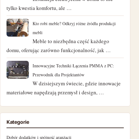
tylko kwestia komfortu, ale …
luty 2024
styczeń 2024
Kto robi meble? Odkryj różne źródła produkcji
mebli
listopad 2023
Meble to niezbędna część każdego
domu, oferując zarówno funkcjonalność, jak …
październik 2023
Innowacyjne Techniki Łączenia PMMA z PC:
czerwiec 2023
Przewodnik dla Projektantów
marzec 2023
W dzisiejszym świecie, gdzie innowacje
materiałowe napędzają przemysł i design, …
luty 2023
styczeń 2023
Kategorie
grudzień 2022
Dobór dodatków i spójność aranżacji