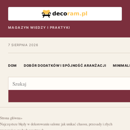
MAGAZYN WIEDZY I PRAKTYKI
7 SIERPNIA 2026
DOM
DOBÓR DODATKÓW I SPÓJNOŚĆ ARANŻACJI
MINIMAL
Szukaj
Strona główna
»
Najczęstsze błędy w dekorowaniu salonu: jak unikać chaosu, przesady i złych