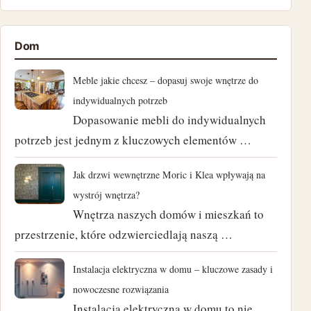
listopad 2024
Dom
październik 2024
Meble jakie chcesz – dopasuj swoje wnętrze do
wrzesień 2024
indywidualnych potrzeb
Dopasowanie mebli do indywidualnych
sierpień 2024
potrzeb jest jednym z kluczowych elementów …
lipiec 2024
Jak drzwi wewnętrzne Moric i Klea wpływają na
czerwiec 2024
wystrój wnętrza?
Wnętrza naszych domów i mieszkań to
maj 2024
przestrzenie, które odzwierciedlają naszą …
kwiecień 2024
Instalacja elektryczna w domu – kluczowe zasady i
nowoczesne rozwiązania
marzec 2024
Instalacja elektryczna w domu to nie