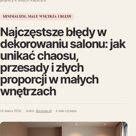
proporcji w małych wnętrzach
MINIMALIZM, MAŁE WNĘTRZA I BŁĘDY
Najczęstsze błędy w
dekorowaniu salonu: jak
unikać chaosu,
przesady i złych
proporcji w małych
wnętrzach
18 marca 2026
Autor:
decoram.pl
6 min czytania