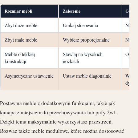
Rozmiar mebli
Zalecenie
Co osi
Zbyt duże meble
Unikaj stosowania
Nie pr
Zbyt małe meble
Wybierz proporcjonalne
Nie zn
Meble o lekkiej
Stawiaj na wysokich
Optycz
konstrukcji
nóżkach
Asymetryczne ustawienie
Ustaw meble diagonalnie
Wprow
dynam
Postaw na meble z dodatkowymi funkcjami, takie jak
kanapa z miejscem do przechowywania lub pufy 2w1.
Dzięki temu maksymalnie wykorzystasz przestrzeń.
Rozważ także meble modułowe, które można dostosować