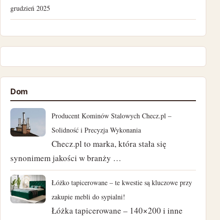
grudzień 2025
lipiec 2025
kwiecień 2025
listopad 2024
Dom
październik 2024
Producent Kominów Stalowych Checz.pl –
wrzesień 2024
Solidność i Precyzja Wykonania
Checz.pl to marka, która stała się
sierpień 2024
synonimem jakości w branży …
lipiec 2024
Łóżko tapicerowane – te kwestie są kluczowe przy
czerwiec 2024
zakupie mebli do sypialni!
Łóżka tapicerowane – 140×200 i inne