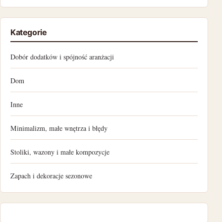
styczeń 2023
Kategorie
grudzień 2022
Dobór dodatków i spójność aranżacji
listopad 2022
Dom
październik 2022
Inne
wrzesień 2022
Minimalizm, małe wnętrza i błędy
sierpień 2022
Stoliki, wazony i małe kompozycje
lipiec 2022
Zapach i dekoracje sezonowe
czerwiec 2022
maj 2022