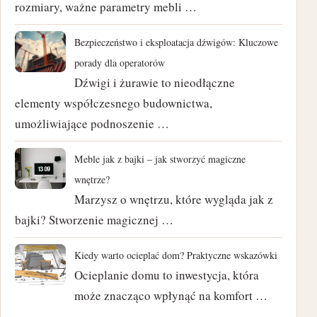
maj 2024
rozmiary, ważne parametry mebli …
kwiecień 2024
Bezpieczeństwo i eksploatacja dźwigów: Kluczowe
porady dla operatorów
marzec 2024
Dźwigi i żurawie to nieodłączne
elementy współczesnego budownictwa,
luty 2024
umożliwiające podnoszenie …
styczeń 2024
Meble jak z bajki – jak stworzyć magiczne
listopad 2023
wnętrze?
Marzysz o wnętrzu, które wygląda jak z
październik 2023
bajki? Stworzenie magicznej …
czerwiec 2023
Kiedy warto ocieplać dom? Praktyczne wskazówki
marzec 2023
Ocieplanie domu to inwestycja, która
może znacząco wpłynąć na komfort …
luty 2023