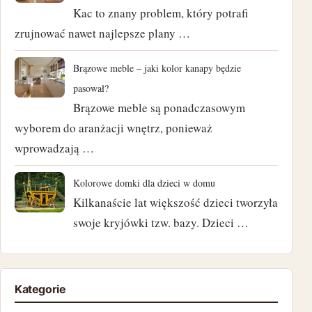
Kac to znany problem, który potrafi
zrujnować nawet najlepsze plany …
luty 2024
styczeń 2024
Brązowe meble – jaki kolor kanapy będzie
pasował?
listopad 2023
Brązowe meble są ponadczasowym
wyborem do aranżacji wnętrz, ponieważ
październik 2023
wprowadzają …
czerwiec 2023
Kolorowe domki dla dzieci w domu
marzec 2023
Kilkanaście lat większość dzieci tworzyła
swoje kryjówki tzw. bazy. Dzieci …
luty 2023
styczeń 2023
Kategorie
grudzień 2022