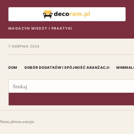
MAGAZYN WIEDZY I PRAKTYKI
7 SIERPNIA 2026
DOM
DOBÓR DODATKÓW I SPÓJNOŚĆ ARANŻACJI
MINIMAL
Szukaj
Strona główna
»
energia