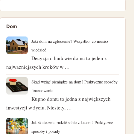
kwiecień 2025
listopad 2024
Dom
październik 2024
Jaki dom na zgłoszenie? Wszystko, co musisz
wrzesień 2024
wiedzieć
Decyzja o budowie domu to jeden z
sierpień 2024
najważniejszych kroków w …
lipiec 2024
Skąd wziąć pieniądze na dom? Praktyczne sposoby
czerwiec 2024
finansowania
Kupno domu to jedna z największych
maj 2024
inwestycji w życiu. Niestety, …
kwiecień 2024
Jak skutecznie radzić sobie z kacem? Praktyczne
sposoby i porady
marzec 2024