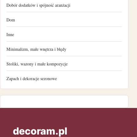
Dobór dodatków i spójność aranżacji
listopad 2022
Dom
październik 2022
Inne
wrzesień 2022
Minimalizm, małe wnętrza i błędy
sierpień 2022
Stoliki, wazony i małe kompozycje
lipiec 2022
Zapach i dekoracje sezonowe
czerwiec 2022
maj 2022
kwiecień 2022
marzec 2022
decoram.pl