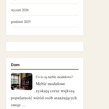
styczeń 2026
grudzień 2025
lipiec 2025
kwiecień 2025
listopad 2024
Dom
październik 2024
Co to są meble modułowe?
wrzesień 2024
Meble modułowe
zyskują coraz większą
sierpień 2024
popularność wśród osób aranżujących
lipiec 2024
swoje …