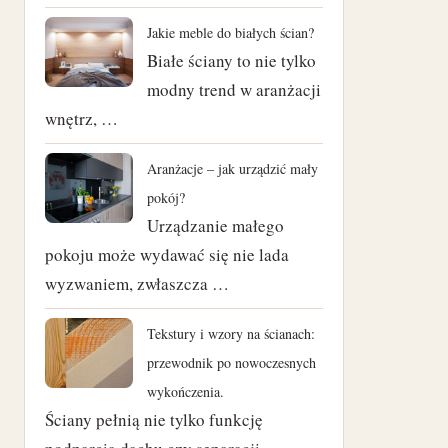
czerwiec 2024
Jakie meble do białych ścian?
Białe ściany to nie tylko
maj 2024
modny trend w aranżacji
wnętrz, …
kwiecień 2024
marzec 2024
Aranżacje – jak urządzić mały
pokój?
luty 2024
Urządzanie małego
pokoju może wydawać się nie lada
styczeń 2024
wyzwaniem, zwłaszcza …
listopad 2023
Tekstury i wzory na ścianach:
październik 2023
przewodnik po nowoczesnych
wykończenia.
czerwiec 2023
Ściany pełnią nie tylko funkcję