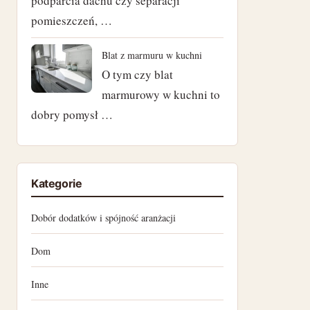
podparcia dachu czy separacji
marzec 2023
pomieszczeń, …
luty 2023
Blat z marmuru w kuchni
styczeń 2023
O tym czy blat
marmurowy w kuchni to
grudzień 2022
dobry pomysł …
listopad 2022
październik 2022
Kategorie
wrzesień 2022
Dobór dodatków i spójność aranżacji
sierpień 2022
Dom
lipiec 2022
Inne
czerwiec 2022