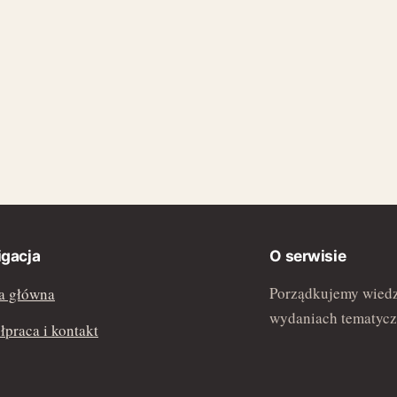
gacja
O serwisie
Porządkujemy wiedz
a główna
wydaniach tematycz
praca i kontakt