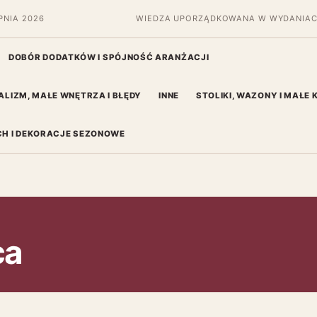
PNIA 2026
WIEDZA UPORZĄDKOWANA W WYDANIAC
DOBÓR DODATKÓW I SPÓJNOŚĆ ARANŻACJI
ALIZM, MAŁE WNĘTRZA I BŁĘDY
INNE
STOLIKI, WAZONY I MAŁE
H I DEKORACJE SEZONOWE
ca