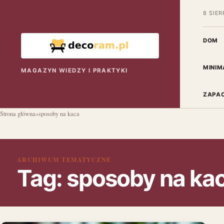
8 SIER
DOM
MINIM
MAGAZYN WIEDZY I PRAKTYKI
ZAPAC
Strona główna
»
sposoby na kaca
ARCHIWUM TEMATYCZNE
Tag:
sposoby na ka