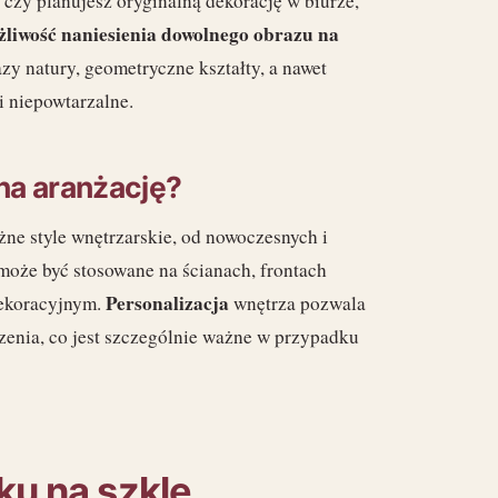
 czy planujesz oryginalną dekorację w biurze,
liwość naniesienia dowolnego obrazu na
zy natury, geometryczne kształty, a nawet
 i niepowtarzalne.
na aranżację?
e style wnętrzarskie, od nowoczesnych i
 może być stosowane na ścianach, frontach
Personalizacja
dekoracyjnym.
wnętrza pozwala
zenia, co jest szczególnie ważne w przypadku
ku na szkle