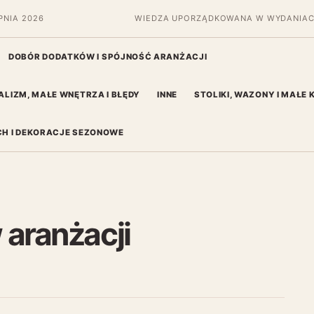
PNIA 2026
WIEDZA UPORZĄDKOWANA W WYDANIAC
DOBÓR DODATKÓW I SPÓJNOŚĆ ARANŻACJI
ALIZM, MAŁE WNĘTRZA I BŁĘDY
INNE
STOLIKI, WAZONY I MAŁE
H I DEKORACJE SEZONOWE
 aranżacji