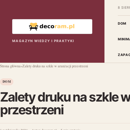
8 SIER
DOM
MINIM
MAGAZYN WIEDZY I PRAKTYKI
ZAPAC
Strona główna
»
Zalety druku na szkle w aranżacji przestrzeni
DOM
Zalety druku na szkle w
przestrzeni