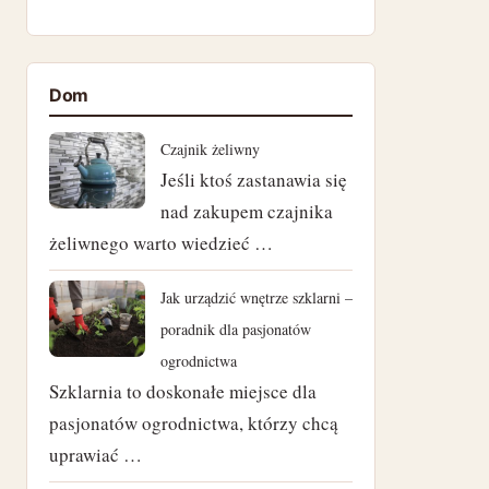
kwiecień 2025
listopad 2024
Dom
październik 2024
Czajnik żeliwny
wrzesień 2024
Jeśli ktoś zastanawia się
nad zakupem czajnika
sierpień 2024
żeliwnego warto wiedzieć …
lipiec 2024
Jak urządzić wnętrze szklarni –
czerwiec 2024
poradnik dla pasjonatów
ogrodnictwa
maj 2024
Szklarnia to doskonałe miejsce dla
pasjonatów ogrodnictwa, którzy chcą
kwiecień 2024
uprawiać …
marzec 2024