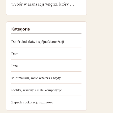
wybór w aranżacji wnętrz, który …
listopad 2022
październik 2022
Kategorie
wrzesień 2022
Dobór dodatków i spójność aranżacji
sierpień 2022
Dom
lipiec 2022
Inne
czerwiec 2022
Minimalizm, małe wnętrza i błędy
maj 2022
Stoliki, wazony i małe kompozycje
kwiecień 2022
Zapach i dekoracje sezonowe
marzec 2022