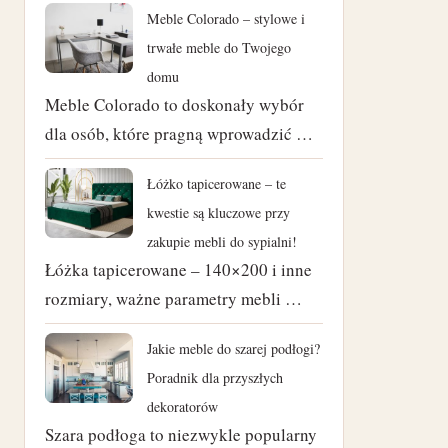
Meble Colorado – stylowe i
luty 2024
trwałe meble do Twojego
domu
styczeń 2024
Meble Colorado to doskonały wybór
dla osób, które pragną wprowadzić …
listopad 2023
październik 2023
Łóżko tapicerowane – te
kwestie są kluczowe przy
czerwiec 2023
zakupie mebli do sypialni!
Łóżka tapicerowane – 140×200 i inne
marzec 2023
rozmiary, ważne parametry mebli …
luty 2023
Jakie meble do szarej podłogi?
styczeń 2023
Poradnik dla przyszłych
dekoratorów
grudzień 2022
Szara podłoga to niezwykle popularny