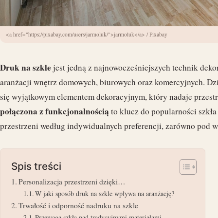
<a href="https://pixabay.com/users/jarmoluk/">jarmoluk</a> / Pixabay
Druk na szkle
jest jedną z najnowocześniejszych technik deko
aranżacji wnętrz domowych, biurowych oraz komercyjnych. Dzięk
się wyjątkowym elementem dekoracyjnym, który nadaje przestr
połączona z funkcjonalnością
to klucz do popularności szkła
przestrzeni według indywidualnych preferencji, zarówno pod w
Spis treści
Personalizacja przestrzeni dzięki…
W jaki sposób druk na szkle wpływa na aranżację?
Trwałość i odporność nadruku na szkle
Przewaga szkła nad tradycyjnymi materiałami