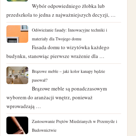
maj 2024
Wybór odpowiedniego żłobka lub
przedszkola to jedna z najważniejszych decyzji, …
kwiecień 2024
Odświeżanie fasady: Innowacyjne techniki i
marzec 2024
materiały dla Twojego domu
Fasada domu to wizytówka każdego
luty 2024
budynku, stanowiąc pierwsze wrażenie dla …
styczeń 2024
Brązowe meble – jaki kolor kanapy będzie
listopad 2023
pasował?
Brązowe meble są ponadczasowym
październik 2023
wyborem do aranżacji wnętrz, ponieważ
czerwiec 2023
wprowadzają …
marzec 2023
Zastosowanie Prętów Miedzianych w Przemyśle i
Budownictwie
luty 2023