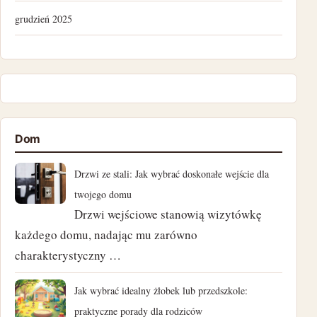
grudzień 2025
lipiec 2025
kwiecień 2025
listopad 2024
Dom
październik 2024
Drzwi ze stali: Jak wybrać doskonałe wejście dla
wrzesień 2024
twojego domu
Drzwi wejściowe stanowią wizytówkę
sierpień 2024
każdego domu, nadając mu zarówno
charakterystyczny …
lipiec 2024
czerwiec 2024
Jak wybrać idealny żłobek lub przedszkole:
praktyczne porady dla rodziców