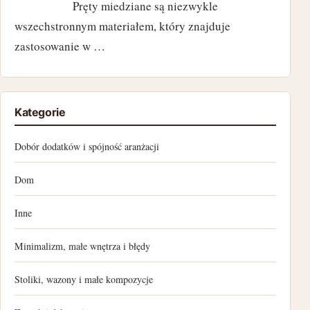
Pręty miedziane są niezwykle
wszechstronnym materiałem, który znajduje
styczeń 2023
zastosowanie w …
grudzień 2022
listopad 2022
Kategorie
październik 2022
Dobór dodatków i spójność aranżacji
wrzesień 2022
Dom
sierpień 2022
Inne
lipiec 2022
Minimalizm, małe wnętrza i błędy
czerwiec 2022
Stoliki, wazony i małe kompozycje
maj 2022