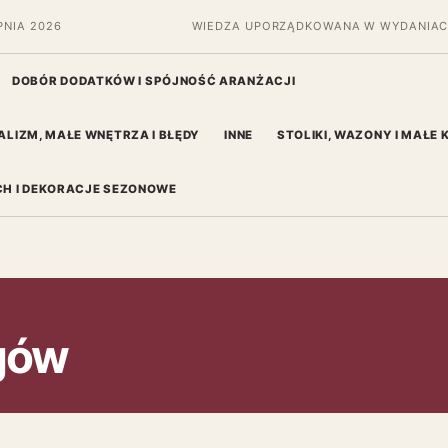
PNIA 2026
WIEDZA UPORZĄDKOWANA W WYDANIAC
DOBÓR DODATKÓW I SPÓJNOŚĆ ARANŻACJI
ALIZM, MAŁE WNĘTRZA I BŁĘDY
INNE
STOLIKI, WAZONY I MAŁE
H I DEKORACJE SEZONOWE
gów