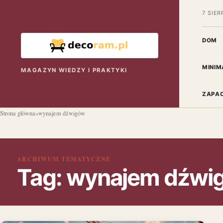
7 SIER
DOM
MINIM
MAGAZYN WIEDZY I PRAKTYKI
ZAPAC
Strona główna
»
wynajem dźwigów
ARCHIWUM TEMATYCZNE
Tag:
wynajem dźwi