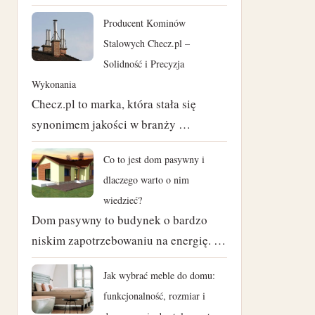
czerwiec 2024
Producent Kominów
Stalowych Checz.pl –
maj 2024
Solidność i Precyzja
Wykonania
kwiecień 2024
Checz.pl to marka, która stała się
marzec 2024
synonimem jakości w branży …
luty 2024
Co to jest dom pasywny i
dlaczego warto o nim
styczeń 2024
wiedzieć?
Dom pasywny to budynek o bardzo
listopad 2023
niskim zapotrzebowaniu na energię. …
październik 2023
Jak wybrać meble do domu:
czerwiec 2023
funkcjonalność, rozmiar i