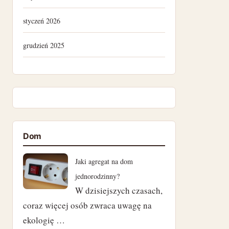
styczeń 2026
grudzień 2025
lipiec 2025
kwiecień 2025
listopad 2024
Dom
październik 2024
Jaki agregat na dom
wrzesień 2024
jednorodzinny?
W dzisiejszych czasach,
sierpień 2024
coraz więcej osób zwraca uwagę na
lipiec 2024
ekologię …