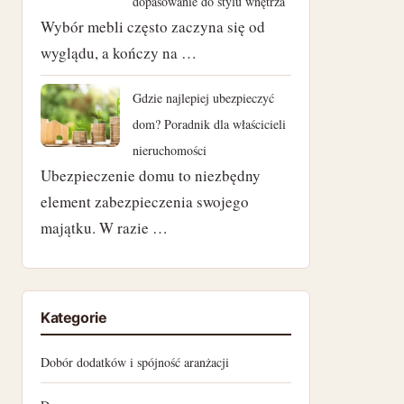
dopasowanie do stylu wnętrza
marzec 2023
Wybór mebli często zaczyna się od
luty 2023
wyglądu, a kończy na …
styczeń 2023
Gdzie najlepiej ubezpieczyć
dom? Poradnik dla właścicieli
grudzień 2022
nieruchomości
Ubezpieczenie domu to niezbędny
listopad 2022
element zabezpieczenia swojego
październik 2022
majątku. W razie …
wrzesień 2022
sierpień 2022
Kategorie
lipiec 2022
Dobór dodatków i spójność aranżacji
czerwiec 2022