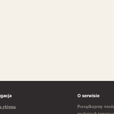
gacja
O serwisie
Porządkujemy wiedz
a główna
wydaniach tematycz