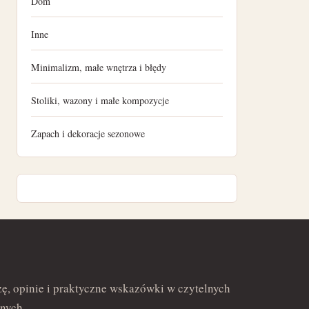
Dom
maj 2022
Inne
kwiecień 2022
Minimalizm, małe wnętrza i błędy
marzec 2022
Stoliki, wazony i małe kompozycje
luty 2022
Zapach i dekoracje sezonowe
ę, opinie i praktyczne wskazówki w czytelnych
nych.