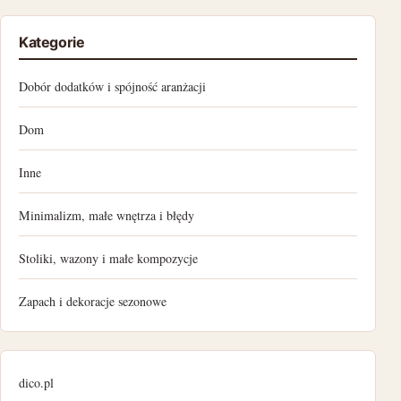
styczeń 2023
Kategorie
grudzień 2022
Dobór dodatków i spójność aranżacji
listopad 2022
Dom
październik 2022
Inne
wrzesień 2022
Minimalizm, małe wnętrza i błędy
sierpień 2022
Stoliki, wazony i małe kompozycje
lipiec 2022
Zapach i dekoracje sezonowe
czerwiec 2022
maj 2022
dico.pl
kwiecień 2022