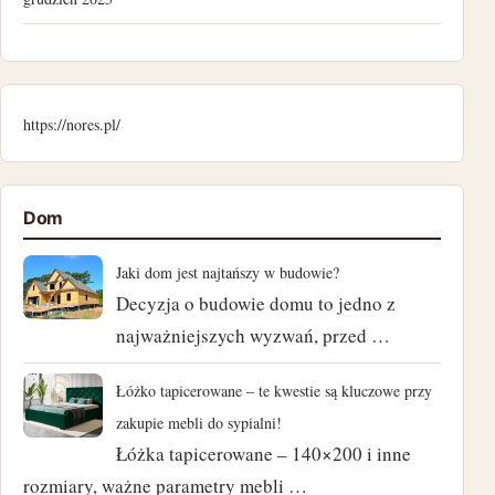
lipiec 2025
kwiecień 2025
https://nores.pl/
listopad 2024
październik 2024
Dom
wrzesień 2024
Jaki dom jest najtańszy w budowie?
Decyzja o budowie domu to jedno z
sierpień 2024
najważniejszych wyzwań, przed …
lipiec 2024
Łóżko tapicerowane – te kwestie są kluczowe przy
czerwiec 2024
zakupie mebli do sypialni!
Łóżka tapicerowane – 140×200 i inne
maj 2024
rozmiary, ważne parametry mebli …