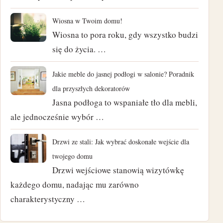
kwiecień 2024
Wiosna w Twoim domu!
Wiosna to pora roku, gdy wszystko budzi
marzec 2024
się do życia. …
luty 2024
Jakie meble do jasnej podłogi w salonie? Poradnik
styczeń 2024
dla przyszłych dekoratorów
Jasna podłoga to wspaniałe tło dla mebli,
listopad 2023
ale jednocześnie wybór …
październik 2023
Drzwi ze stali: Jak wybrać doskonałe wejście dla
twojego domu
czerwiec 2023
Drzwi wejściowe stanowią wizytówkę
marzec 2023
każdego domu, nadając mu zarówno
charakterystyczny …
luty 2023