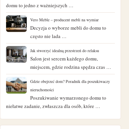
maj 2024
domu to jedno z ważniejszych …
kwiecień 2024
Vero Meble – producent mebli na wymiar
Decyzja o wyborze mebli do domu to
marzec 2024
często nie lada …
luty 2024
Jak stworzyć idealną przestrzeń do relaksu
styczeń 2024
Salon jest sercem każdego domu,
miejscem, gdzie rodzina spędza czas …
listopad 2023
Gdzie obejrzeć dom? Poradnik dla poszukiwaczy
październik 2023
nieruchomości
Poszukiwanie wymarzonego domu to
czerwiec 2023
niełatwe zadanie, zwłaszcza dla osób, które …
marzec 2023
luty 2023